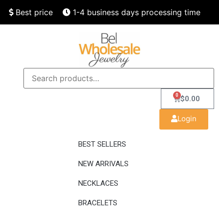
Best price
1-4 business days processing time
Finest quality
Speedy delivery
0
$
0.00
Login
BEST SELLERS
NEW ARRIVALS
NECKLACES
BRACELETS